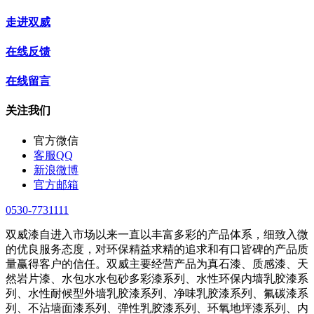
走进双威
在线反馈
在线留言
关注我们
官方微信
客服QQ
新浪微博
官方邮箱
0530-7731111
双威漆自进入市场以来一直以丰富多彩的产品体系，细致入微
的优良服务态度，对环保精益求精的追求和有口皆碑的产品质
量赢得客户的信任。双威主要经营产品为真石漆、质感漆、天
然岩片漆、水包水水包砂多彩漆系列、水性环保内墙乳胶漆系
列、水性耐候型外墙乳胶漆系列、净味乳胶漆系列、氟碳漆系
列、不沾墙面漆系列、弹性乳胶漆系列、环氧地坪漆系列、内