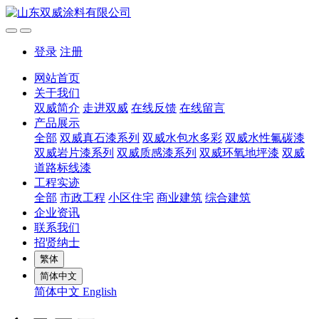
登录
注册
网站首页
关于我们
双威简介
走进双威
在线反馈
在线留言
产品展示
全部
双威真石漆系列
双威水包水多彩
双威水性氟碳漆
双威岩片漆系列
双威质感漆系列
双威环氧地坪漆
双威
道路标线漆
工程实迹
全部
市政工程
小区住宅
商业建筑
综合建筑
企业资讯
联系我们
招贤纳士
繁体
简体中文
简体中文
English