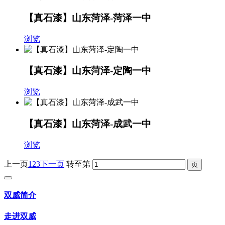
【真石漆】山东菏泽-菏泽一中
浏览
【真石漆】山东菏泽-定陶一中
浏览
【真石漆】山东菏泽-成武一中
浏览
上一页
1
2
3
下一页
转至第
双威简介
走进双威