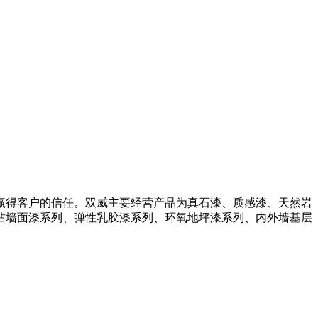
赢得客户的信任。双威主要经营产品为真石漆、质感漆、天然岩
沾墙面漆系列、弹性乳胶漆系列、环氧地坪漆系列、内外墙基层