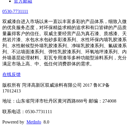
官方邮箱
0530-7731111
双威漆自进入市场以来一直以丰富多彩的产品体系，细致入微
的优良服务态度，对环保精益求精的追求和有口皆碑的产品质
量赢得客户的信任。双威主要经营产品为真石漆、质感漆、天
然岩片漆、水包水水包砂多彩漆系列、水性环保内墙乳胶漆系
列、水性耐候型外墙乳胶漆系列、净味乳胶漆系列、氟碳漆系
列、不沾墙面漆系列、弹性乳胶漆系列、环氧地坪漆系列、内
外墙基层处理材料、彩瓦专用漆等多种功能型涂料系列，充分
满足市场上高、中、低任何消费群体的需求。
在线反馈
版权所有 菏泽高新区双威涂料有限公司 2017 鲁ICP备
17012413
地址：山东省菏泽市牡丹区黄河西路888号 邮编：274008
联系电话：0530-7731111
Powered by
MetInfo
8.0