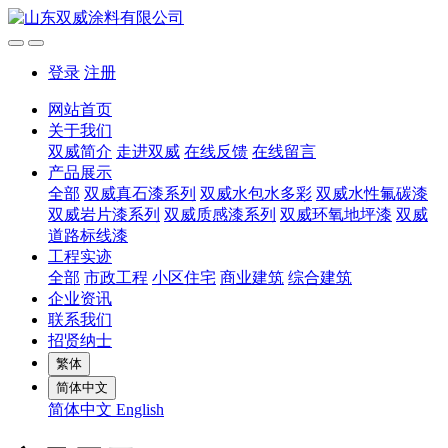
登录
注册
网站首页
关于我们
双威简介
走进双威
在线反馈
在线留言
产品展示
全部
双威真石漆系列
双威水包水多彩
双威水性氟碳漆
双威岩片漆系列
双威质感漆系列
双威环氧地坪漆
双威
道路标线漆
工程实迹
全部
市政工程
小区住宅
商业建筑
综合建筑
企业资讯
联系我们
招贤纳士
繁体
简体中文
简体中文
English