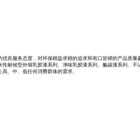
的优良服务态度，对环保精益求精的追求和有口皆碑的产品质量
水性耐候型外墙乳胶漆系列、净味乳胶漆系列、氟碳漆系列、不
上高、中、低任何消费群体的需求。