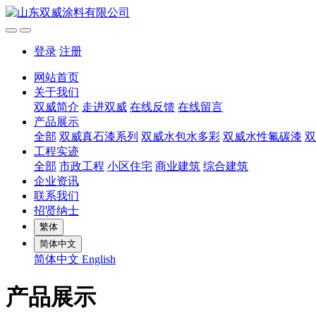
登录
注册
网站首页
关于我们
双威简介
走进双威
在线反馈
在线留言
产品展示
全部
双威真石漆系列
双威水包水多彩
双威水性氟碳漆
双
工程实迹
全部
市政工程
小区住宅
商业建筑
综合建筑
企业资讯
联系我们
招贤纳士
繁体
简体中文
简体中文
English
产品展示