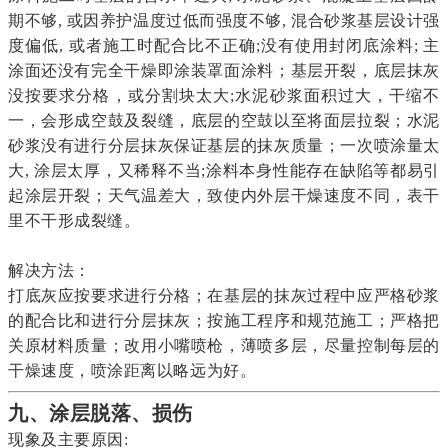
期不够, 或因养护温度过低而强度不够, 混合砂浆基层设计强
度偏低, 或者施工时配合比不正确;没有使用封闭底涂料; 主
涂面还没有完全干燥即涂装罩面涂料；基层开裂，底层抹灰
没按要求分格，或分割块太大;水泥砂浆面积过大，干缩不
一，会形成空鼓及裂缝，底层的空鼓以至将面层拉裂；水泥
砂浆没有进行分层抹灰保证基层的抹灰质量；一次喷涂量太
大, 涂层太厚，又稀释不当;涂料本身性能存在缺陷等都易引
起涂层开裂；天气温差大，致使内外层干
燥速度不同，表干
里不干形成裂缝。
解决方法：
打底灰应按要求进行分格；在基层的抹灰过程中应严格砂浆
的配合比和进行分层抹灰；按施工程序和规范施工；严格把
关原材料质量；改用小嘴喷枪，薄喷多层，尽量控制每层的
干燥速度，喷涂距离以略远为好。
九、涂层脱落、损伤
现象及主要原因: