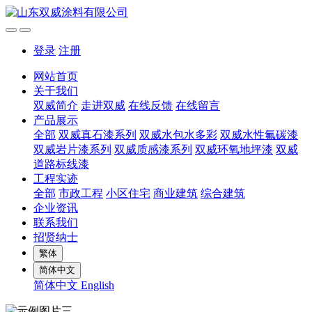
登录
注册
网站首页
关于我们
双威简介
走进双威
在线反馈
在线留言
产品展示
全部
双威真石漆系列
双威水包水多彩
双威水性氟碳漆
双威岩片漆系列
双威质感漆系列
双威环氧地坪漆
双威
道路标线漆
工程实迹
全部
市政工程
小区住宅
商业建筑
综合建筑
企业资讯
联系我们
招贤纳士
繁体
简体中文
简体中文
English