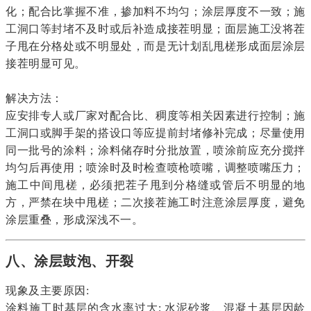
化；配合比掌握不准，掺加料不均匀；涂层厚度不一致；施
工洞口等封堵不及时或后补造成接茬明显；面层施工没将茬
子甩在分格处或不明显处，而是无计划乱甩槎形成面层涂层
接茬明显可见。
解决方法：
应安排专人或厂家对配合比、稠度等相关因素进行控制；施
工洞口或脚手架的搭设口等应提前封堵修补完成；尽量使用
同一批号的涂料；涂料储存时分批放置，喷涂前应充分搅拌
均匀后再使用；喷涂时及时检查喷枪喷嘴，调整喷嘴压力；
施工中间甩槎，必须把茬子甩到分格缝或管后不明显的地
方，严禁在块中甩槎；二次接茬施工时注意涂层厚度，避免
涂层重叠，形成深浅不一。
八、涂层鼓
泡、开裂
现象及主要原因:
涂料施工时基层的含水率过大; 水泥砂浆、混凝土基层因龄